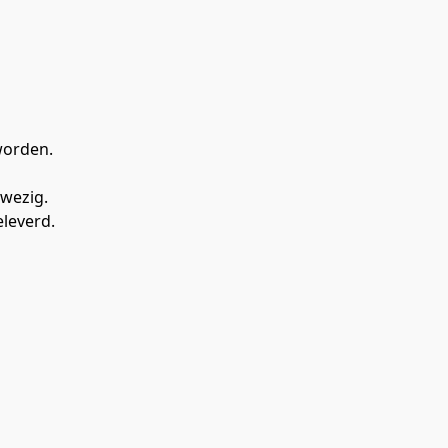
worden.
nwezig.
leverd.