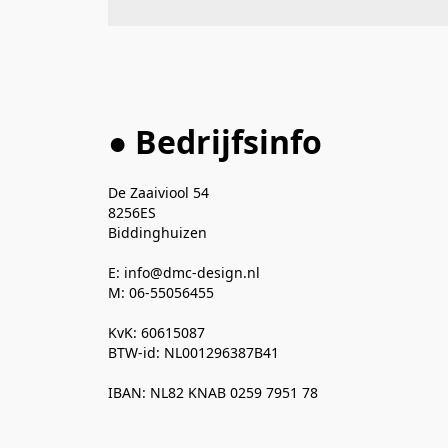
● Bedrijfsinfo
De Zaaiviool 54

8256ES

Biddinghuizen

E: info@dmc-design.nl

M: 06-55056455

KvK: 60615087

BTW-id: NL001296387B41

IBAN: NL82 KNAB 0259 7951 78