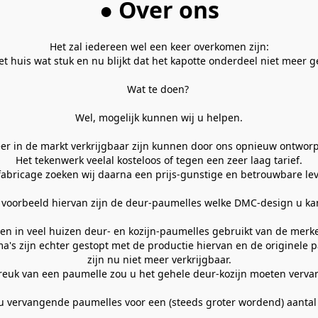
● Over ons
Het zal iedereen wel een keer overkomen zijn:

het huis wat stuk en nu blijkt dat het kapotte onderdeel niet meer g
Wat te doen? 

Wel, mogelijk kunnen wij u helpen.

er in de markt verkrijgbaar zijn kunnen door ons opnieuw ontwor
Het tekenwerk veelal kosteloos of tegen een zeer laag tarief.

fabricage zoeken wij daarna een prijs-gunstige en betrouwbare leve
voorbeeld hiervan zijn de deur-paumelles welke DMC-design u kan
den in veel huizen deur- en kozijn-paumelles gebruikt van de merk
ma's zijn echter gestopt met de productie hiervan en de originele p
zijn nu niet meer verkrijgbaar.

breuk van een paumelle zou u het gehele deur-kozijn moeten vervan
 vervangende paumelles voor een (steeds groter wordend) aantal