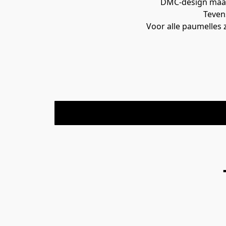
DMC-design maakt
Teven
Voor alle paumelles 