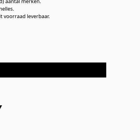
) aantal merken.

lles.

 voorraad leverbaar.

Y